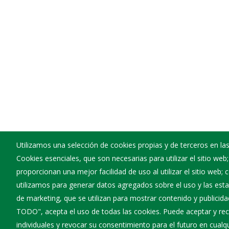
Utilizamos una selección de cookies propias y de terceros en las
Cookies esenciales, que son necesarias para utilizar el sitio web
Ayuntamiento de Busto de Bureba
proporcionan una mejor facilidad de uso al utilizar el sitio web;
:
Plaza Mayor 10 - 09244
utilizamos para generar datos agregados sobre el uso y las estad
:
947594052
de marketing, que se utilizan para mostrar contenido y publicida
:
bustodebureba@diputaciondeburgos.net
TODO", acepta el uso de todas las cookies. Puede aceptar y rec
individuales y revocar su consentimiento para el futuro en cua