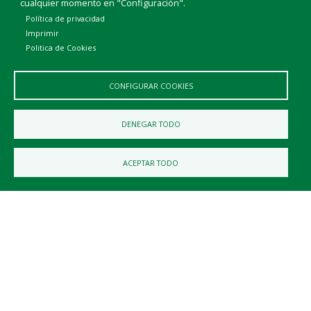
cualquier momento en "Configuración".
Política de privacidad
Imprimir
Politica de Cookies
CONFIGURAR COOKIES
DENEGAR TODO
ACEPTAR TODO
Ayuntamiento de Busto de Bureba
DIRECCIÓN