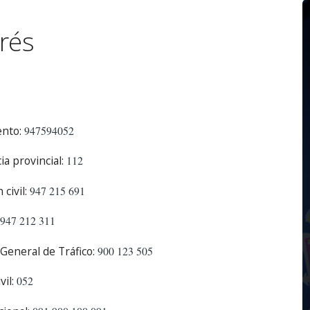
rés
nto:
947594052
a provincial:
112
civil:
947 215 691
947 212 311
General de Tráfico:
900 123 505
il:
052