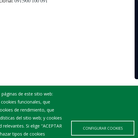
cional:
091;900 100 091
 páginas de este sitio web:
; cookies funcionales, que
Noticias
 cookies de rendimiento, que
Eventos
ísticas del sitio web; y cookies
Corporación Municipal
d relevantes. Si elige "ACEPTAR
Teléfonos de interés
CONFIGURAR COOKIES
hazar tipos de cookies