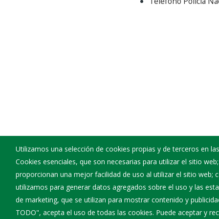
Teléfono Policía Na
Utilizamos una selección de cookies propias y de terceros en las
Cookies esenciales, que son necesarias para utilizar el sitio web
Ayuntamiento de Busto de Bureba
proporcionan una mejor facilidad de uso al utilizar el sitio web;
:
Plaza Mayor 10 - 09244
utilizamos para generar datos agregados sobre el uso y las estad
:
947594052
de marketing, que se utilizan para mostrar contenido y publicida
:
bustodebureba@diputaciondeburgos.net
TODO", acepta el uso de todas las cookies. Puede aceptar y rec