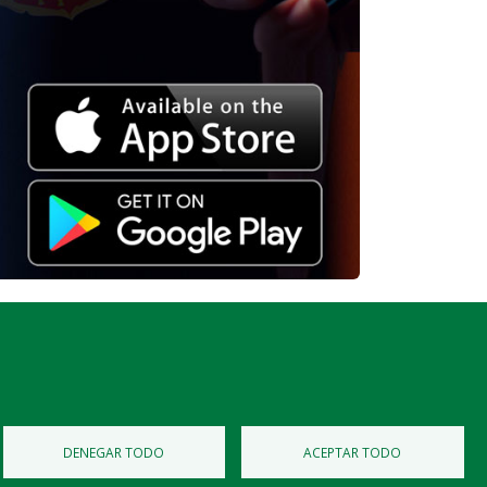
Diputación de Burgos
Mapa Web
Iniciar Sesión
DENEGAR TODO
ACEPTAR TODO