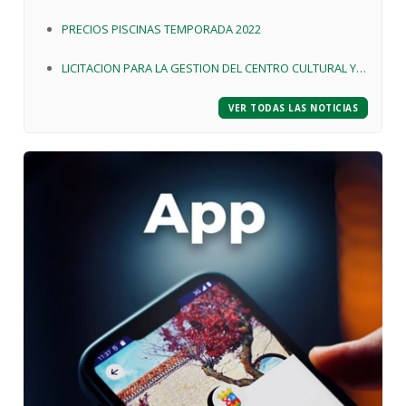
EDIFICIO DE LA CALLE LA ERMITA Nº83 DE BUSTO DE
PRECIOS PISCINAS TEMPORADA 2022
BUREBA
LICITACION PARA LA GESTION DEL CENTRO CULTURAL Y
DE SERVICIOS "EL PORTILLO " DE BUSTO DE BUREBA
VER TODAS LAS NOTICIAS