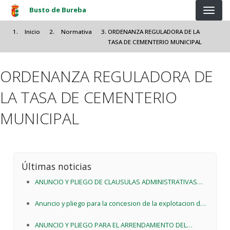
Pasar al contenido principal
Busto de Bureba
Inicio
Normativa
ORDENANZA REGULADORA DE LA
TASA DE CEMENTERIO MUNICIPAL
ORDENANZA REGULADORA DE
LA TASA DE CEMENTERIO
MUNICIPAL
Últimas noticias
ANUNCIO Y PLIEGO DE CLAUSULAS ADMINISTRATIVAS
PARTICULARES CORRESPONDIENTES AL
Anuncio y pliego para la concesion de la explotacion de
ARRENDAMIENTO DEL LOCALPARA DESTINARLO A
servicios de las piscinas municipales de Busto de
ACTIVIDAD DE BAR Y CENTRO CULTURAL
ANUNCIO Y PLIEGO PARA EL ARRENDAMIENTO DEL
Bureba