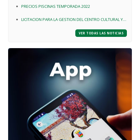
EDIFICIO DE LA CALLE LA ERMITA Nº83 DE BUSTO DE
PRECIOS PISCINAS TEMPORADA 2022
BUREBA
LICITACION PARA LA GESTION DEL CENTRO CULTURAL Y
DE SERVICIOS "EL PORTILLO " DE BUSTO DE BUREBA
VER TODAS LAS NOTICIAS