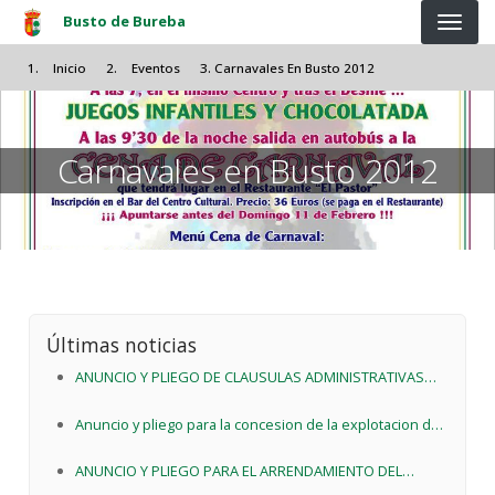
Pasar al contenido principal
Busto de Bureba
Inicio
Eventos
Carnavales En Busto 2012
Carnavales en Busto 2012
Últimas noticias
ANUNCIO Y PLIEGO DE CLAUSULAS ADMINISTRATIVAS
PARTICULARES CORRESPONDIENTES AL
Anuncio y pliego para la concesion de la explotacion de
ARRENDAMIENTO DEL LOCALPARA DESTINARLO A
servicios de las piscinas municipales de Busto de
ACTIVIDAD DE BAR Y CENTRO CULTURAL
ANUNCIO Y PLIEGO PARA EL ARRENDAMIENTO DEL
Bureba